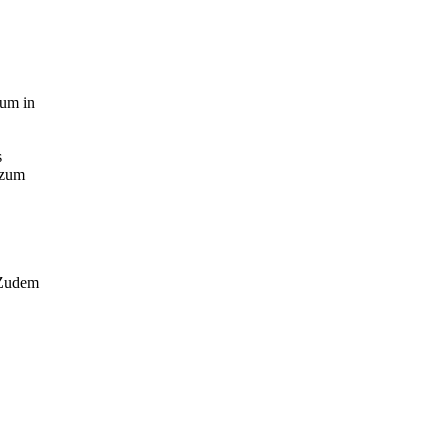
rum in
s
 zum
 Zudem