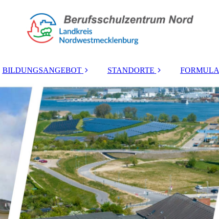
BILDUNGSANGEBOT
STANDORTE
FORMULA
Berufliches
Lübsche Straße
Gymnasium
Mozartstraße
höhere
Berufsfachschule
Zierow
Berufsschule
Wohnheim
Berufsfachschule
Berufsvorbereitung