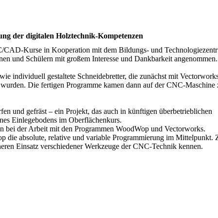
ng der digitalen Holztechnik-Kompetenzen
NC/CAD-Kurse in Kooperation mit dem Bildungs- und Technologiezent
nnen und Schülern mit großem Interesse und Dankbarkeit angenommen.
e individuell gestaltete Schneidebretter, die zunächst mit Vectorwork
 wurden. Die fertigen Programme kamen dann auf der CNC-Maschine
 und gefräst – ein Projekt, das auch in künftigen überbetrieblichen
ines Einlegebodens im Oberflächenkurs.
n bei der Arbeit mit den Programmen WoodWop und Vectorworks.
 die absolute, relative und variable Programmierung im Mittelpunkt.
cheren Einsatz verschiedener Werkzeuge der CNC-Technik kennen.