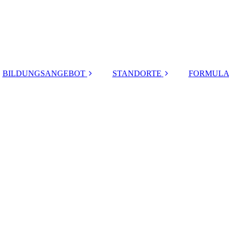
BILDUNGSANGEBOT
STANDORTE
FORMULA
Berufliches
Lübsche Straße
Gymnasium
Mozartstraße
höhere
Berufsfachschule
Zierow
Berufsschule
Wohnheim
Berufsfachschule
Berufsvorbereitung