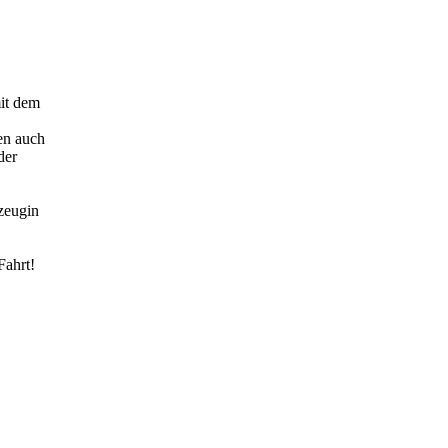
mit dem
en auch
der
zeugin
Fahrt!