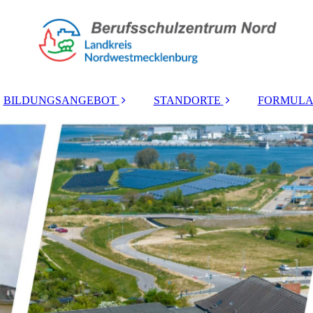
BILDUNGSANGEBOT
STANDORTE
FORMULA
Berufliches
Lübsche Straße
Gymnasium
Mozartstraße
höhere
Berufsfachschule
Zierow
Berufsschule
Wohnheim
Berufsfachschule
Berufsvorbereitung