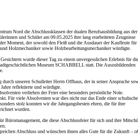
entrum Nord die Abschlussklassen der dualen Berufsausbildung aus der
lerinnen und Schüler am 09.05.2025 ihre lang erarbeiteten Zeugnisse
nder Moment, der sowohl den Fleiß und die Ausdauer der Kaufleute für
 und Holzmechaniker sowie Holzbearbeitungsmechaniker würdigte.
Gesichtern wurde dieser Tag zu einem unvergesslichen Erlebnis für di
n Stadtgeschichtlichen Museum SCHABBELL statt. Die Auszubildenden
e.
 durch unseren Schulleiter Herrn Offhaus, der in seiner Ansprache so
ahre reflektierte und würdigte.
solventen verliehen der Feier eine besonders persönliche Note.
t. Für viele Absolventen war dies nicht nur das Ende einer schulisch
onders stolz konnten wir die Jahrgangsbesten ehren, die für ihre
eichnet wurden.
ür Büromanagement, die diese Abschlussfeier für sich und ihre Mitschü
en.
olgreichen Abschluss und wünschen ihnen alles Gute für die Zukunft – o