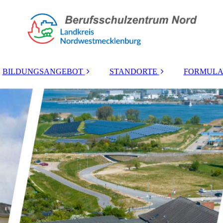
BILDUNGSANGEBOT
STANDORTE
FORMULA
Berufliches
Lübsche Straße
Gymnasium
Mozartstraße
höhere
Berufsfachschule
Zierow
Berufsschule
Wohnheim
Berufsfachschule
Berufsvorbereitung