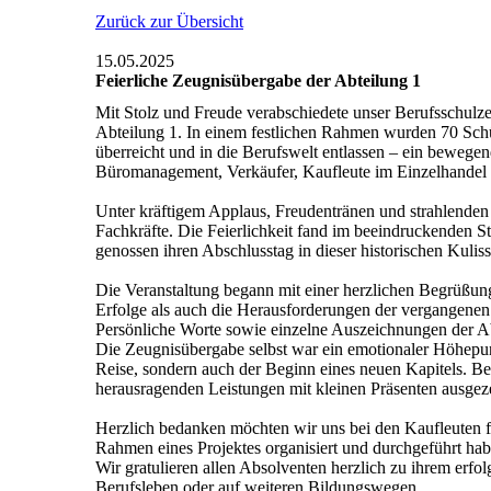
Zurück zur Übersicht
15.05.2025
Feierliche Zeugnisübergabe der Abteilung 1
Mit Stolz und Freude verabschiedete unser Berufsschulz
Abteilung 1. In einem festlichen Rahmen wurden 70 Schü
überreicht und in die Berufswelt entlassen – ein bewege
Büromanagement, Verkäufer, Kaufleute im Einzelhandel
Unter kräftigem Applaus, Freudentränen und strahlenden 
Fachkräfte. Die Feierlichkeit fand im beeindruckende
genossen ihren Abschlusstag in dieser historischen Kuliss
Die Veranstaltung begann mit einer herzlichen Begrüßung
Erfolge als auch die Herausforderungen der vergangenen J
Persönliche Worte sowie einzelne Auszeichnungen der Ab
Die Zeugnisübergabe selbst war ein emotionaler Höhepunk
Reise, sondern auch der Beginn eines neuen Kapitels. Bes
herausragenden Leistungen mit kleinen Präsenten ausgez
Herzlich bedanken möchten wir uns bei den Kaufleuten f
Rahmen eines Projektes organisiert und durchgeführt hab
Wir gratulieren allen Absolventen herzlich zu ihrem erf
Berufsleben oder auf weiteren Bildungswegen.