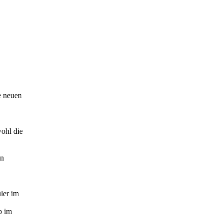
e neuen
wohl die
en
ler im
b im