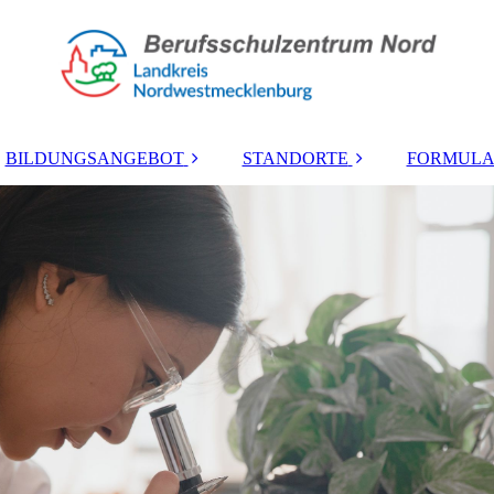
BILDUNGSANGEBOT
STANDORTE
FORMULA
Berufliches
Lübsche Straße
Gymnasium
Mozartstraße
höhere
Berufsfachschule
Zierow
Berufsschule
Wohnheim
Berufsfachschule
Berufsvorbereitung